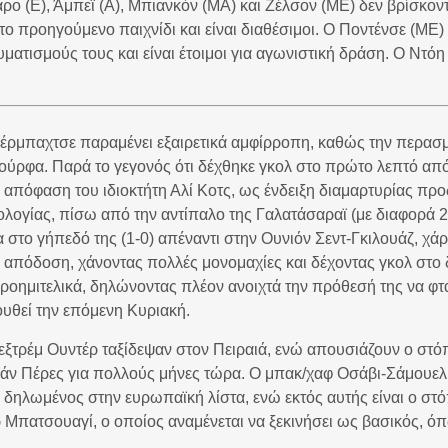
άρο (Ε), Άμπεϊ (Α), Μπιανκόν (ΜΑ) και Ζέλσον (ΜΕ) δεν βρίσκοντ
 προηγούμενο παιχνίδι και είναι διαθέσιμοι. Ο Ποντένσε (ΜΕ) λ
ατισμούς τους και είναι έτοιμοι για αγωνιστική δράση. Ο Ντόη
νέρμπαχτσε παραμένει εξαιρετικά αμφίρροπη, καθώς την περασμ
ούρφα. Παρά το γεγονός ότι δέχθηκε γκολ στο πρώτο λεπτό από
 απόφαση του ιδιοκτήτη Αλί Κοτς, ως ένδειξη διαμαρτυρίας π
μολογίας, πίσω από την αντίπαλο της Γαλατάσαραϊ (με διαφορά 
 στο γήπεδό της (1-0) απέναντι στην Ουνιόν Σεντ-Γκιλουάζ, χά
ή απόδοση, χάνοντας πολλές μονομαχίες και δέχοντας γκολ στο δ
ροημιτελικά, δηλώνοντας πλέον ανοιχτά την πρόθεσή της να φτά
υθεί την επόμενη Κυριακή.
ο εξτρέμ Ουντέρ ταξίδεψαν στον Πειραιά, ενώ απουσιάζουν ο στόπ
υάν Πέρες για πολλούς μήνες τώρα. Ο μπακ/χαφ Οσάβι-Σάμουελ, 
αι δηλωμένος στην ευρωπαϊκή λίστα, ενώ εκτός αυτής είναι ο στ
 Μπατσουαγί, ο οποίος αναμένεται να ξεκινήσει ως βασικός, όπ