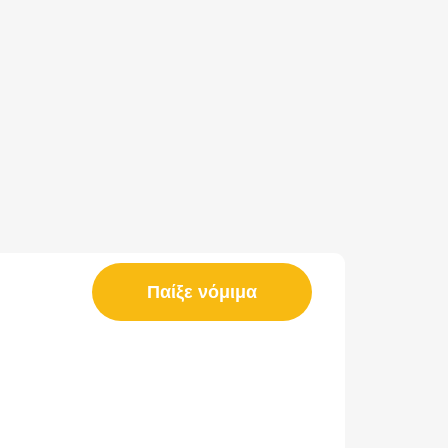
Παίξε νόμιμα