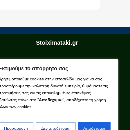
Stoiximataki.gr
Εκτιμούμε το απόρρητο σας
Χρησιμοποιούμε cookies στην ιστοσελίδα μας για να σας
προσφέρουμε την καλύτερη δυνατή εμπειρία, θυμόμαστε τις
προτιμήσεις σας και τις επανειλημμένες επισκέψεις.
Πατώντας πάνω στο "
Αποδέχομαι
", αποδέχεστε τη χρήση
όλων των cookies.
Προσαρμογή
Δεν αποδέχομαι
Αποδέχομαι