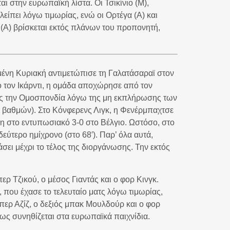
αι στην ευρωπαϊκή λίστα. Οι Τσικίνιο (Μ),
είπει λόγω τιμωρίας, ενώ οι Ορτέγα (Α) και
 (Α) βρίσκεται εκτός πλάνων του προπονητή,
ένη Κυριακή αντιμετώπισε τη Γαλατάσαραϊ στον
 τον Ικάρντι, η ομάδα αποχώρησε από τον
ρος την Ομοσπονδία λόγω της μη εκπλήρωσης των
2 βαθμών). Στο Κόνφερενς Λιγκ, η Φενέρμπαχτσε
ρη στο εντυπωσιακό 3-0 στο Βέλγιο. Ωστόσο, στο
εύτερο ημίχρονο (στο 68′). Παρ’ όλα αυτά,
σει μέχρι το τέλος της διοργάνωσης. Την εκτός
ερ Τζικού, ο μέσος Γιαντάς και ο φορ Κινγκ.
που έχασε το τελευταίο ματς λόγω τιμωρίας,
όπερ Αζίζ, ο δεξιός μπακ Μουλδούρ και ο φορ
ως συνηθίζεται στα ευρωπαϊκά παιχνίδια.