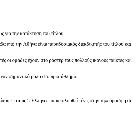
 για την κατάκτηση του τίτλου.
άδα από την Αθήνα είναι παραδοσιακός διεκδικητής του τίτλου και
τές οι ομάδες έχουν στο ρόστερ τους πολλούς ικανούς παίκτες και
ι έναν σημαντικό ρόλο στο πρωτάθλημα.
ρίπου 1 στους 5 Έλληνες παρακολουθεί τένις στην τηλεόραση ή σε