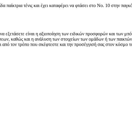
α παίκτρια τένις και έχει καταφέρει να φτάσει στο Νο. 10 στην παγκ
να εξετάσετε είναι η αξιοποίηση των ειδικών προσφορών και των μπόν
εων, καθώς και η ανάλυση των στοιχείων των ομάδων ή των παικτών π
ι από τον τρόπο που σκέφτεστε και την προσέγγισή σας στον κόσμο τ