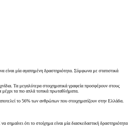
να είναι μία αγαπημένη δραστηριότητα. Σύμφωνα με στατιστικά
ιχνίδια. Τα μεγαλύτερα στοιχηματικά γραφεία προσφέρουν στους
 μέχρι τα πιο απλά τοπικά πρωταθλήματα.
α αποτελεί το 56% των ανθρώπων που στοιχηματίζουν στην Ελλάδα.
 να σημαίνει ότι το στοίχημα είναι μία διασκεδαστική δραστηριότητα