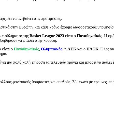
ρχίσει να ανεβαίνει στις προτιμήσεις.
στικά στην Ευρώπη, και κάθε χρόνο έχουμε διαφορετικούς υποψηφίους
πρωταθλήματος της
Basket League 2023
είναι ο
Παναθηναϊκός
. Η ομ
 βοηθήσουν να φτάσει στην κορυφή.
 είναι ο
Παναθηναϊκός
,
Ολυμπιακός
, η
ΑΕΚ
και ο
ΠΑΟΚ
. Όλες αυ
λημα.
νει μια πολύ καλή επίδοση τα τελευταία χρόνια και μπορεί να παίξε
 πολλούς φανατικούς θαυμαστές και οπαδούς. Σύμφωνα με έρευνες, πε