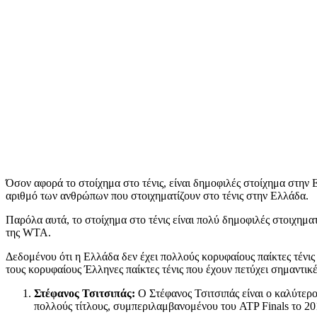
Όσον αφορά το στοίχημα στο τένις, είναι δημοφιλές στοίχημα στην 
αριθμό των ανθρώπων που στοιχηματίζουν στο τένις στην Ελλάδα.
Παρόλα αυτά, το στοίχημα στο τένις είναι πολύ δημοφιλές στοιχημ
της WTA.
Δεδομένου ότι η Ελλάδα δεν έχει πολλούς κορυφαίους παίκτες τέν
τους κορυφαίους Έλληνες παίκτες τένις που έχουν πετύχει σημαντικέ
Στέφανος Τσιτσιπάς:
Ο Στέφανος Τσιτσιπάς είναι ο καλύτερο
πολλούς τίτλους, συμπεριλαμβανομένου του ATP Finals το 20