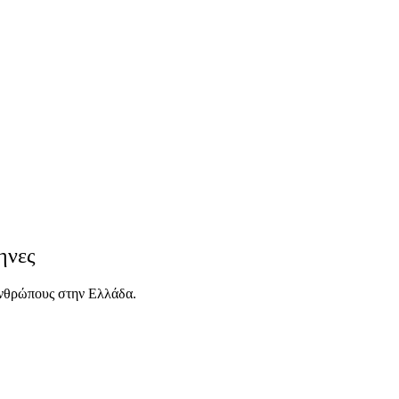
ηνες
ανθρώπους στην Ελλάδα.