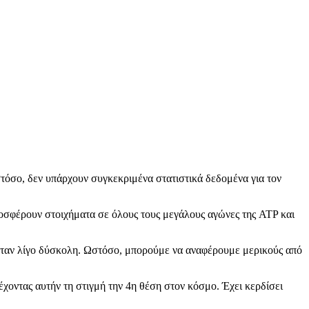
στόσο, δεν υπάρχουν συγκεκριμένα στατιστικά δεδομένα για τον
ροσφέρουν στοιχήματα σε όλους τους μεγάλους αγώνες της ATP και
 ήταν λίγο δύσκολη. Ωστόσο, μπορούμε να αναφέρουμε μερικούς από
χοντας αυτήν τη στιγμή την 4η θέση στον κόσμο. Έχει κερδίσει