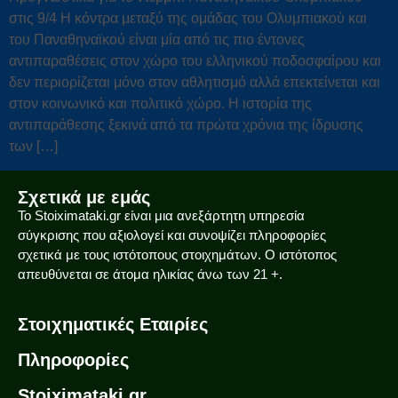
στις 9/4 Η κόντρα μεταξύ της ομάδας του Ολυμπιακού και
του Παναθηναϊκού είναι μία από τις πιο έντονες
αντιπαραθέσεις στον χώρο του ελληνικού ποδοσφαίρου και
δεν περιορίζεται μόνο στον αθλητισμό αλλά επεκτείνεται και
στον κοινωνικό και πολιτικό χώρο. Η ιστορία της
αντιπαράθεσης ξεκινά από τα πρώτα χρόνια της ίδρυσης
των […]
Σχετικά με εμάς
To Stoiximataki.gr είναι μια ανεξάρτητη υπηρεσία
σύγκρισης που αξιολογεί και συνοψίζει πληροφορίες
σχετικά με τους ιστότοπους στοιχημάτων. Ο ιστότοπος
απευθύνεται σε άτομα ηλικίας άνω των 21 +.
Στοιχηματικές Εταιρίες
Πληροφορίες
Stoiximataki.gr